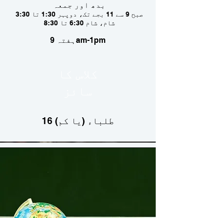
بدھ اور جمعہ
صبح 9 سے 11 بجے تک، دوپہر 1:30 تا 3:30
شام، شام 6:30 تا 8:30
ہفتہ 9am-1pm
کلاس کا
سائز
16 طلباء (یا کم)