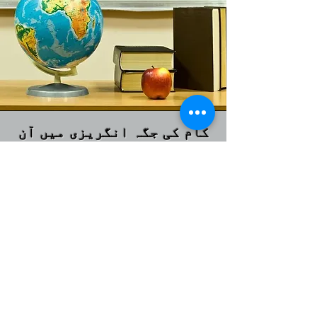
کام کی جگہ انگریزی میں آن
لائن کلاس
مقام
زوم کا استعمال کرتے ہوئے
آن لائن
گھنٹے فی ہفتہ