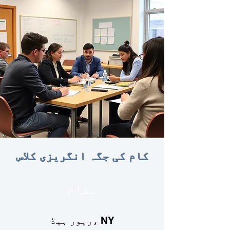
کام کی جگہ انگریزی کلاس
مقام
ریور ہیڈ، NY