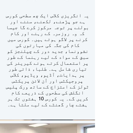
یہ انگریزی کلاس ایک چھ سطحی کورس
ہے جو پڑھنے، لکھنے، سننے اور
بولنے پر توجہ مرکوز کرے گا جیسا
کہ وہ روزمرہ کے رہنے اور کام
کرنے پر لاگو ہوتے ہیں۔ کورس میں
کام کی جگہ کی مہارتوں کی
نشوونما، جدید دور کے چیلنجز کو
سبق کے مواد کے لیے رہنما کے طور
پر استعمال کرتے ہوئے کیریئر کی
تیاری شامل ہے۔ طلباء ذاتی طور
پر ہدایات، آڈیو، ویڈیو، کلاس
پروجیکٹس اور آن لائن پریکٹس
ٹولز کے امتزاج کے ساتھ ورک پلیس
انگلش کی سطحوں کے ذریعے کام
کریں گے۔ یہ کورس 10 ہفتوں تک ہر
ہفتے چار گھنٹے کے لیے ملتا ہے۔