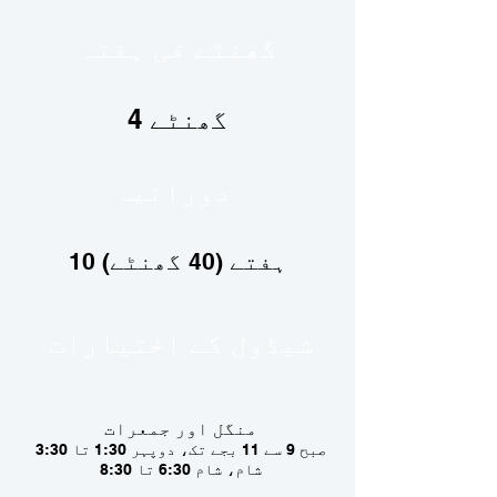
گھنٹے فی ہفتہ
4 گھنٹے
دورانیہ
10 ہفتے (40 گھنٹے)
شیڈول کے اختیارات
منگل اور جمعرات
صبح 9 سے 11 بجے تک، دوپہر 1:30 تا 3:30
شام، شام 6:30 تا 8:30