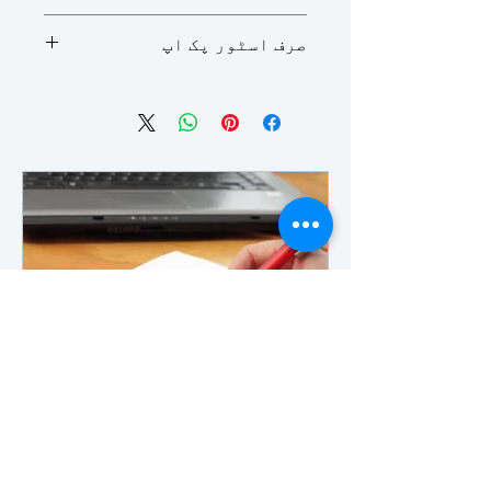
مستقبل کی انگریزی 1، پارٹ ٹائم
صرف اسٹور پک اپ
انگلش لیول 1 کے لیے گرامر کی
نصابی کتاب
اس ویب سائٹ پر خریدی گئی تمام
نصابی کتابیں اور/یا تجارتی سامان
ریورہیڈ، NY میں Long Island
Languages میں واقع Beefoot Mama
Bookstore سے اٹھانا ہوگا۔
گرامر کلاس
اپنی زبان کی مہارت کو پالش کریں۔