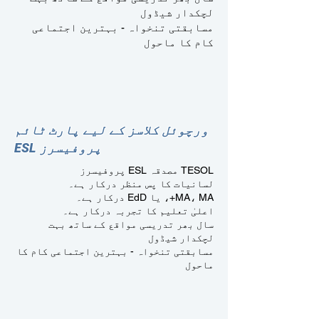
لچکدار شیڈول
مسابقتی تنخواہ - بہترین اجتماعی
کام کا ماحول
ورچوئل کلاسز کے لیے پارٹ ٹائم
ESL پروفیسرز
TESOL مصدقہ ESL پروفیسرز
لسانیات کا پس منظر درکار ہے۔
MA، MA+، یا EdD درکار ہے۔
اعلیٰ تعلیم کا تجربہ درکار ہے۔
سال بھر تدریسی مواقع کے ساتھ بہت
لچکدار شیڈول
مسابقتی تنخواہ - بہترین اجتماعی کام کا
ماحول