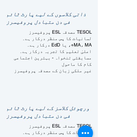
ذاتی کلاسوں کے لیے پارٹ ٹائم
فی دن متبادل پروفیسرز
TESOL مصدقہ ESL پروفیسرز
لسانیات کا پس منظر درکار ہے۔
MA، MA+، یا EdD درکار ہے۔
اعلیٰ تعلیم کا تجربہ درکار ہے۔
مسابقتی تنخواہ - بہترین اجتماعی
کام کا ماحول
غیر ملکی زبان کے مصدقہ پروفیسرز
ورچوئل کلاسز کے لیے پارٹ ٹائم
فی دن متبادل پروفیسرز
TESOL مصدقہ ESL پروفیسرز
لسانیات کا پس منظر درکار ہے۔