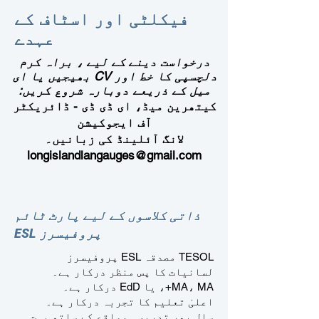
فیکلٹی اور اسٹاف کے
عہدے
درخواست دینے
کے لیے
، براہ کرم
دلچسپی کا خط اور CV بھیجیں یا ای
میل کے ذریعے دوبارہ شروع کریں:
کیتھرین میڈ، ای ڈی ڈی -
ڈائریکٹر
آف ایجوکیشن
لانگ آئلینڈ کی زبانیں۔
longislandlangauges@gmail.com
ذاتی کلاسوں کے لیے پارٹ ٹائم
ESL پروفیسرز
TESOL مصدقہ ESL پروفیسرز
لسانیات کا پس منظر درکار ہے۔
MA، MA+، یا EdD درکار ہے۔
اعلیٰ تعلیم کا تجربہ درکار ہے۔
سال بھر تدریسی مواقع کے ساتھ بہت