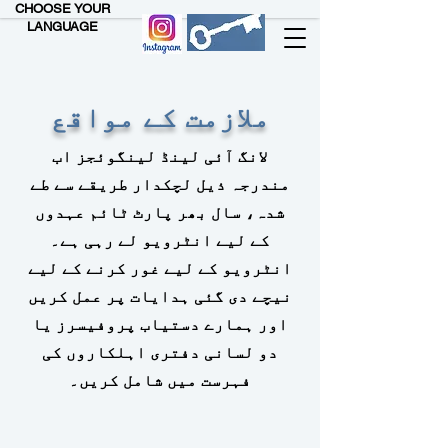
CHOOSE YOUR
LANGUAGE
ملازمت کے مواقع
لانگ آئی لینڈ لینگوئجز اب
مندرجہ ذیل لچکدار طریقے سے طے
شدہ، سال بھر پارٹ ٹائم عہدوں
کے لیے انٹرویو لے رہی ہے۔
انٹرویو کے لیے غور کرنے کے لیے
نیچے دی گئی ہدایات پر عمل کریں
اور ہمارے دستیاب پروفیسرز یا
دو لسانی دفتری اہلکاروں کی
فہرست میں شامل کریں۔