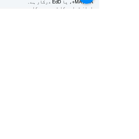
MA، MA+، یا EdD درکار ہے۔
اعلیٰ تعلیم کا تجربہ درکار ہے۔
مسابقتی تنخواہ - بہترین اجتماعی
کام کا ماحول
غیر ملکی زبان کے مصدقہ پروفیسرز
پارٹ ٹائم زبان کے پروفیسرز
لسانیات کا پس منظر درکار ہے۔
MA، MA+، یا EdD درکار ہے۔
اعلیٰ تعلیم کا تجربہ درکار ہے۔
سال بھر تدریسی مواقع کے ساتھ بہت
لچکدار شیڈول
مسابقتی تنخواہ - بہترین اجتماعی
کام کا ماحول