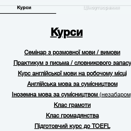
Курси
Ціноутворення
Курси
Семінар з розмовної мови / вимови
Практикум з письма / словникового запас
Курс англійської мови на робочому місці
Англійська мова за сумісництвом
Іноземна мова за сумісництвом
(незабаром
Клас грамоти
Клас громадянства
Підготовчий курс до TOEFL