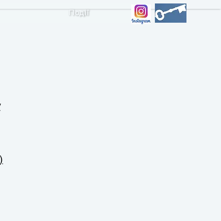
Події
у
)