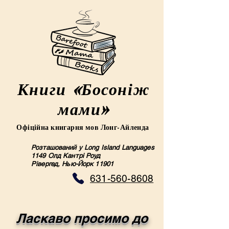
Книги «Босоніж
мами»
Офіційна книгарня мов Лонг-Айленда
Розташований у Long Island Languages
1149 Олд Кантрі Роуд
Рівергед, Нью-Йорк 11901
631-560-8608
Ласкаво просимо до