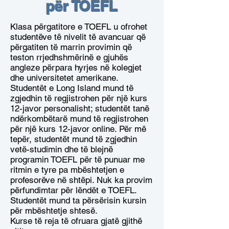
për TOEFL
Klasa përgatitore e TOEFL u ofrohet
studentëve të nivelit të avancuar që
përgatiten të marrin provimin që
teston rrjedhshmërinë e gjuhës
angleze përpara hyrjes në kolegjet
dhe universitetet amerikane.
Studentët e Long Island mund të
zgjedhin të regjistrohen për një kurs
12-javor personalisht; studentët tanë
ndërkombëtarë mund të regjistrohen
për një kurs 12-javor online. Për më
tepër, studentët mund të zgjedhin
vetë-studimin dhe të blejnë
programin TOEFL për të punuar me
ritmin e tyre pa mbështetjen e
profesorëve në shtëpi. Nuk ka provim
përfundimtar për lëndët e TOEFL.
Studentët mund ta përsërisin kursin
për mbështetje shtesë.
Kurse të reja të ofruara gjatë gjithë