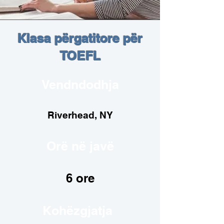
Klasa përgatitore për
TOEFL
Vendndodhja
Riverhead, NY
Orë në javë
6 ore
Kohëzgjatja