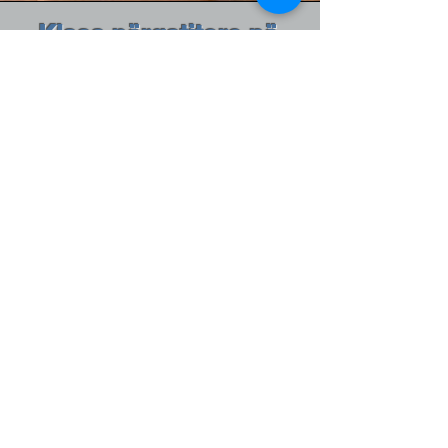
Klasa përgatitore në
internet TOEFL
Vendndodhja
në internet duke përdorur
Zoom
Orë në javë
6 orë
Kohëzgjatja