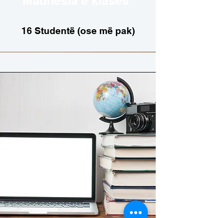
Madhësia e klasës
16 Studentë (ose më pak)