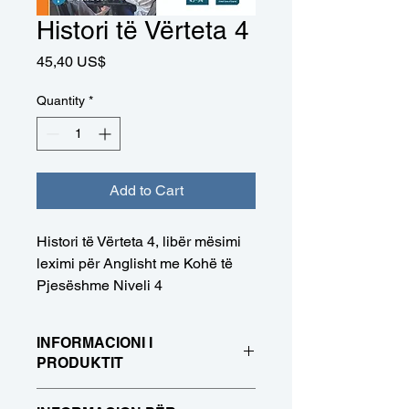
Histori të Vërteta 4
Price
45,40 US$
Quantity
*
Add to Cart
Histori të Vërteta 4, libër mësimi
leximi për Anglisht me Kohë të
Pjesëshme Niveli 4
INFORMACIONI I
PRODUKTIT
Unë jam një specialist i detajuar i