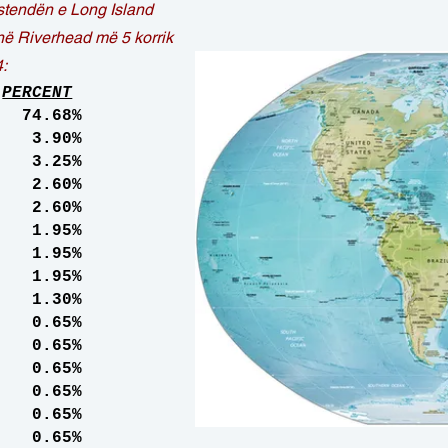
stendën e Long Island
ë Riverhead më 5 korrik
:
PERCENT
.68%
3.90%
3.25%
2.60%
.60%
.95%
1.95%
.95%
.30%
 0.65%
.65%
0.65%
.65%
.65%
0.65%