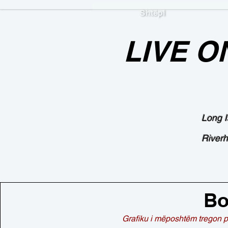
Shtëpi
LIVE O
Long I
Riverh
Bo
Grafiku i mëposhtëm tregon p