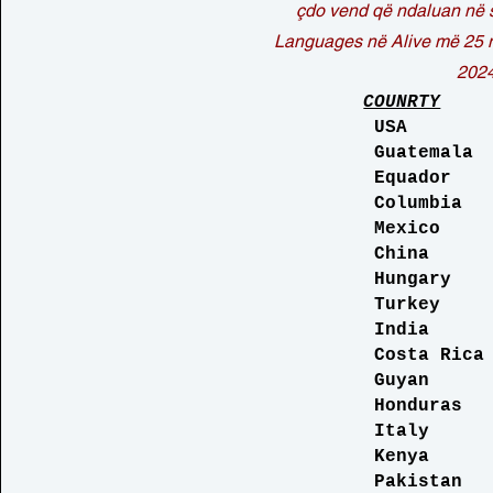
çdo vend që ndaluan në 
Languages në Alive më 25 n
2024
COUNRTY
USA 74
Guatemala 
Equador 
Columbia 
Mexico 2
China 1
Hungary 
Turkey 1
India 1
Costa Rica
Guyan 0
Honduras 
Italy 0
Kenya 0
Pakistan 