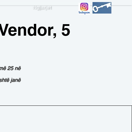
Ngjarjet
Vendor, 5
 më 25 në
shtë janë