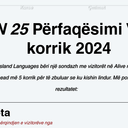
Kurse
Çmimet
N 25
Përfaqësimi 
korrik 2024
sland Languages bëri një sondazh me vizitorët në Alive
ead më 5 korrik për të zbuluar se ku kishin lindur. Më po
rezultatet:
ta
ërqindjen e vizitorëve nga