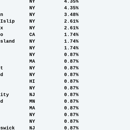
oklyn NY 4.35%
ens NY 4.35%
attan NY 3.48%
ral Islip NY 2.61%
Bronx NY 2.61%
Diego CA 1.74%
en Island NY 1.74%
sset NY 1.74%
hpage NY 0.87%
ton MA 0.87%
nport NY 0.87%
stead NY 0.87%
ululu HI 0.87%
aca NY 0.87%
ey City NJ 0.87%
ewood MN 0.87%
ford MA 0.87%
ville NY 0.87%
eola NY 0.87%
Brunswick NJ 0.87%