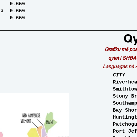
0.65%
 0.65%
.65%
Qy
Grafiku më pos
qytet i SHBA
Languages në A
CITY
Rive
Smit
Ston
Sout
Bay 
Hunt
Patc
Port 