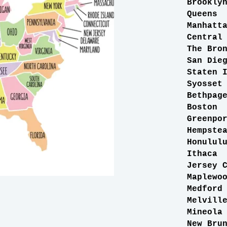
Bro
Que
Manh
Cent
The 
San 
Stat
Syo
Bet
Bos
Gree
Hemp
Hon
Ith
Jers
Mapl
Med
Mel
Min
New 