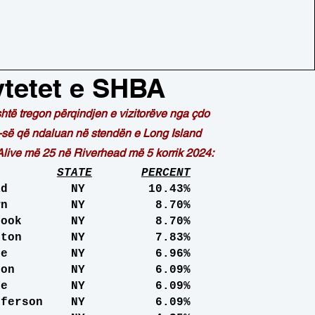
tetet e SHBA
htë tregon përqindjen e vizitorëve nga çdo
-së që ndaluan në stendën e Long Island
live më 25 në Riverhead më 5 korrik 2024:
STATE
PERCENT
rhead NY 10.43%
htown NY 8.70%
y Brook NY 8.70%
hampton NY 7.83%
Shore NY 6.96%
ington NY 6.09%
hogue NY 6.09%
Jefferson NY 6.09%