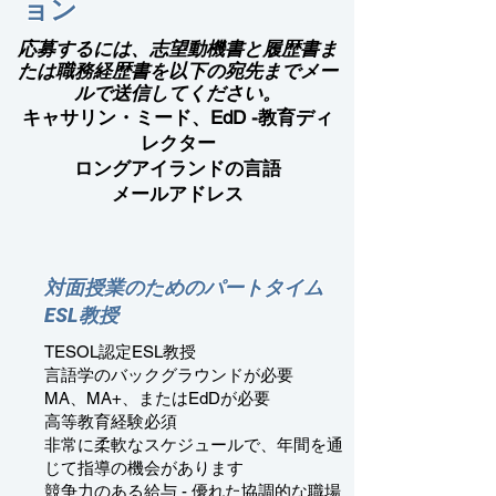
ョン
応募する
には
、志望動機書と履歴書ま
たは職務経歴書を以下の宛先までメー
ルで送信してください。
キャサリン・ミード、EdD -
教育ディ
レクター
ロングアイランドの言語
メールアドレス
対面授業のためのパートタイム
ESL教授
TESOL認定ESL教授
言語学のバックグラウンドが必要
MA、MA+、またはEdDが必要
高等教育経験必須
非常に柔軟なスケジュールで、年間を通
じて指導の機会があります
競争力のある給与 - 優れた協調的な職場