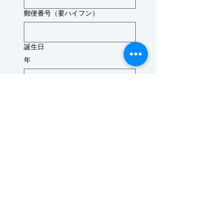
郵便番号（要ハイフン）
誕生日
年
月
日
あなたが18歳以上であるこ
とを確認するには、このボ
ックスにチェックを入れて
ください。
次