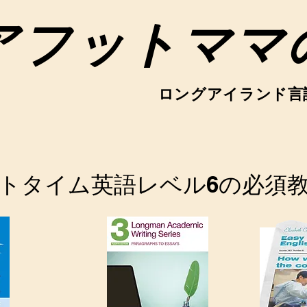
アフットママ
ロングアイランド言
トタイム英語レベル6の必須