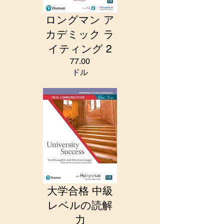
ロングマン ア
カデミック ラ
イティング 2
77.00
ドル
大学合格 中級
レベルの読解
力