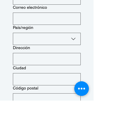
Correo electrónico
Dirección de varias líneas
País/región
Dirección
Ciudad
Código postal
Número de teléfono
Cumpleaños