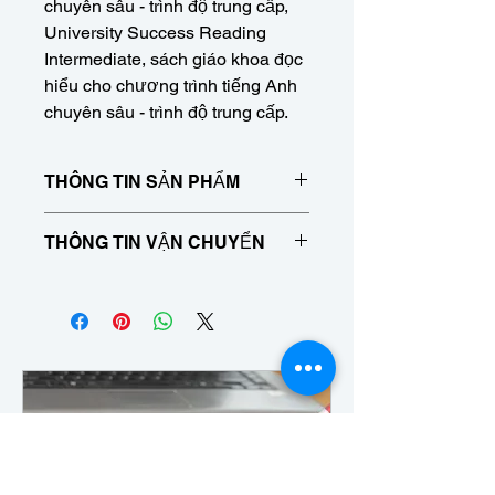
chuyên sâu - trình độ trung cấp,
University Success Reading
Intermediate, sách giáo khoa đọc
hiểu cho chương trình tiếng Anh
chuyên sâu - trình độ trung cấp.
THÔNG TIN SẢN PHẨM
Sách giáo khoa đọc hiểu dành cho
THÔNG TIN VẬN CHUYỂN
chương trình tiếng Anh chuyên sâu -
trình độ trung cấp, University Success
Tất cả sách giáo khoa và/hoặc hàng
Reading Intermediate, sách giáo
hóa mua trên trang web này phải
khoa đọc hiểu cho chương trình tiếng
được nhận tại hiệu sách Barefoot
Anh chuyên sâu - trình độ trung cấp.
Mama nằm trong trung tâm Long
Island Languages ở Riverhead, NY.