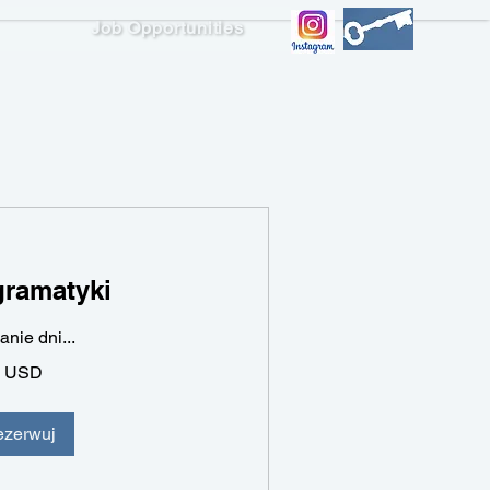
Job Opportunities
ademic Writing 3
gramatyki
nie dni...
0 USD
ezerwuj