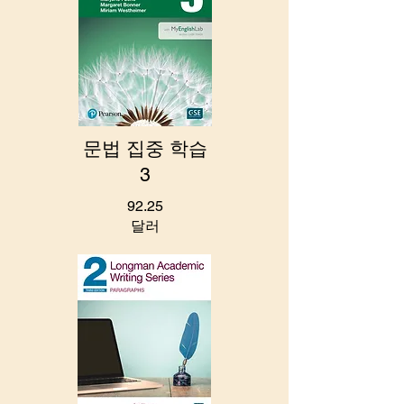
문법 집중 학습
3
92.25
달러