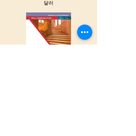
달러
대학 생활 성공
구두 의사소통 중
급
84.60
달러